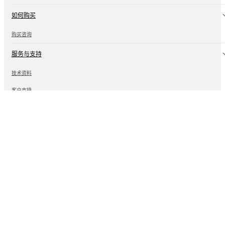
如何购买
购买咨询
服务与支持
技术资料
客户支持
开放生态
算法生态
硬件生态
供应链生态
开源硬件
联系我们
企业微信
SOPHGO算能