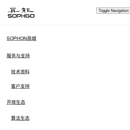
Toggle Navigation
SOPHON商城
硬件生态
服务与支持
开放硬件
行业定制
灵活选配
技术资料
共建共赢
客户支持
开放生态
算能通过硬件生态计划，坚持硬件开放，与
算法生态
合作伙伴一起打造有竞争力的差异化硬件生
态成果，共建共赢新生态。