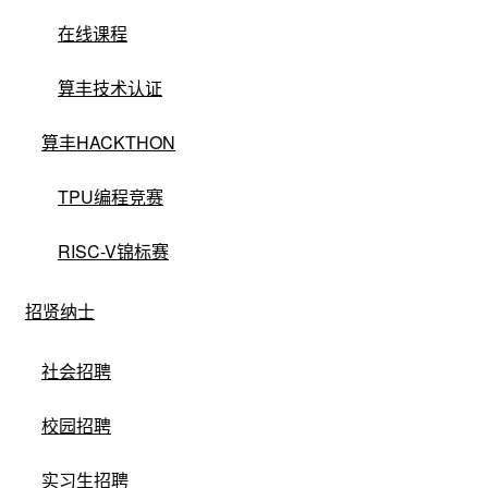
在线课程
算丰技术认证
算丰HACKTHON
没有找到相关产品，可以尝试调整过滤条件
清空筛选条件
TPU编程竞赛
RISC-V锦标赛
招贤纳士
社会招聘
校园招聘
实习生招聘