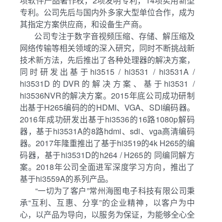
项软件产品著作权，2项发明专利，14项实用新型
专利。公司先后与国内外多家大型单位合作，成为
其指定方案供应商，和设备生产商。
公司专注于数字音视频压缩、存储、解压缩及
网络传输等相关领域的深入研究，同时不断挑战新
技术新方法，先后推出了各种处理器的解决方案，
同时研发出基于hi3515 / hi3531 / hi3531A /
hi3531D的DVR的解决方案、基于hi3531 /
hi3536NVR的解决方案。2015年底公司成功研制
出基于H265编码的的HDMI、VGA、SDI编码器。
2016年成功研发出基于hi3536的16路1080p解码
器，基于hi3531A的8路hdmi、sdi、vga高清编码
器。2017年隆重推出了基于hi3519的4k H265的编
码器，基于hi3531D的h264 / H265的 同编同解方
案。2018年公司全面进军深度学习方向，推出了
基于hi3559A的系列产品。
“一切为了客户”常州海图电子科技有限公司秉
承“互利、互惠、分享”的企业精神，以客户为中
心，以产品为导向，以服务为保证，为能够全心全